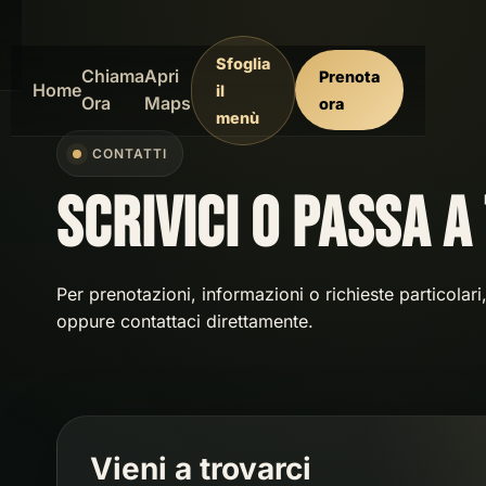
Sfoglia
Chiama
Apri
Prenota
Home
il
Ora
Maps
ora
menù
CONTATTI
Scrivici o passa a
Per prenotazioni, informazioni o richieste particolari
oppure contattaci direttamente.
Vieni a trovarci