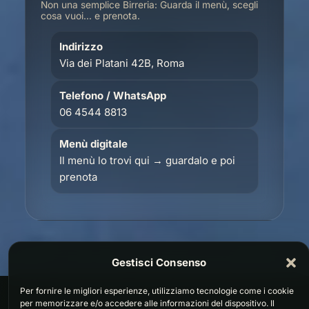
Non una semplice Birreria: Guarda il menù, scegli
cosa vuoi… e prenota.
Indirizzo
Via dei Platani 42B, Roma
Telefono / WhatsApp
06 4544 8813
Menù digitale
Il menù lo trovi qui → guardalo e poi
prenota
Gestisci Consenso
Per fornire le migliori esperienze, utilizziamo tecnologie come i cookie
per memorizzare e/o accedere alle informazioni del dispositivo. Il