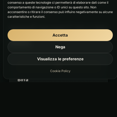
consenso a queste tecnologie ci permetterà di elaborare dati come il
comportamento di navigazione o ID unici su questo sito. Non
acconsentire o ritirare il consenso può influire negativamente su alcune
caratteristiche e funzioni.
PERCHÉ BEERSTYLE
PERCHÉ QUI NON È SOLO UNA
Accetta
BIRRA
Nega
Visualizza le preferenze
Cookie Policy
Birra
Birre selezionate, senza diventare
complicate
Se vuoi un consiglio, chiedi. Se no vai
tranquillo