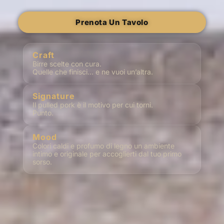
Prenota Un Tavolo
Craft
Birre scelte con cura.
Quelle che finisci… e ne vuoi un’altra.
Signature
Il pulled pork è il motivo per cui torni.
Punto.
Mood
Colori caldi e profumo di legno un ambiente
intimo e originale per accoglierti dal tuo primo
sorso.