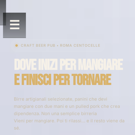
☰
CRAFT BEER PUB • ROMA CENTOCELLE
DOVE INIZI PER MANGIARE
E FINISCI PER TORNARE
Birre artigianali selezionate, panini che devi
mangiare con due mani e un pulled pork che crea
dipendenza. Non una semplice birreria
Vieni per mangiare. Poi ti rilassi… e il resto viene da
sé.